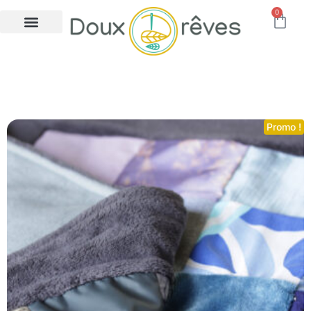
0
éveil bébé
Promo !