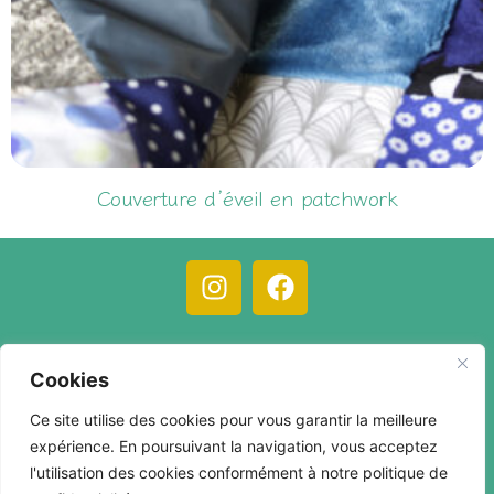
Couverture d’éveil en patchwork
35,00
€
30,00
€
C.G.V.
Mentions légales
Compte client
Cookies
Contact
Ce site utilise des cookies pour vous garantir la meilleure
expérience. En poursuivant la navigation, vous acceptez
l'utilisation des cookies conformément à notre politique de