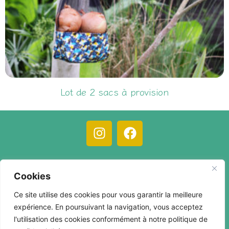
Lot de 2 sacs à provision
19,00
€
C.G.V.
Mentions légales
Compte client
Cookies
Contact
Ce site utilise des cookies pour vous garantir la meilleure
expérience. En poursuivant la navigation, vous acceptez
l'utilisation des cookies conformément à notre politique de