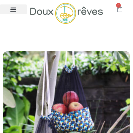
0
sac en vrac