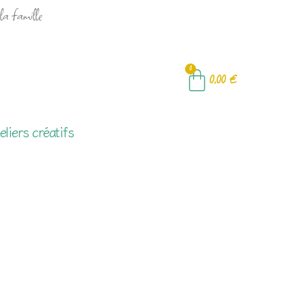
la famille
0
0,00
€
eliers créatifs