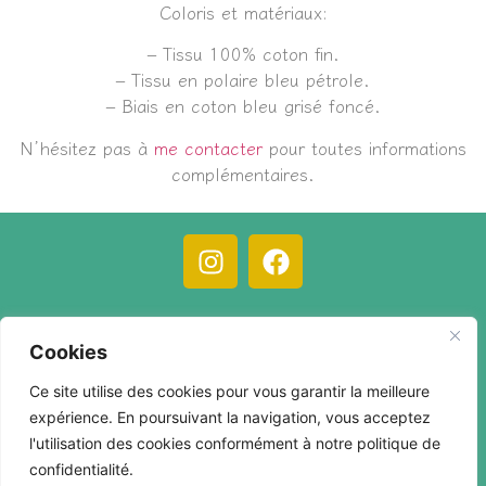
Coloris et matériaux:
– Tissu 100% coton fin.
– Tissu en polaire bleu pétrole.
– Biais en coton bleu grisé foncé.
N’hésitez pas à
me contacter
pour toutes informations
complémentaires.
C.G.V.
Mentions légales
Compte client
Cookies
Contact
Ce site utilise des cookies pour vous garantir la meilleure
expérience. En poursuivant la navigation, vous acceptez
l'utilisation des cookies conformément à notre politique de
confidentialité.