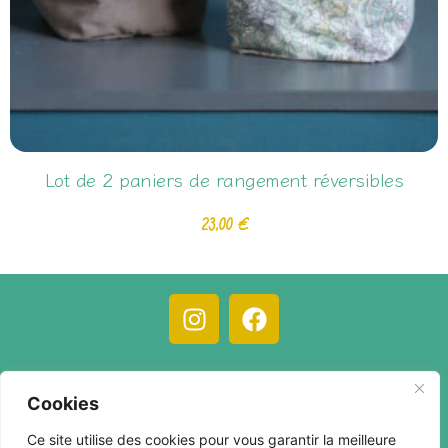
Lot de 2 paniers de rangement réversibles
23,00
€
C.G.V.
Mentions légales
Compte client
Cookies
Contact
Ce site utilise des cookies pour vous garantir la meilleure